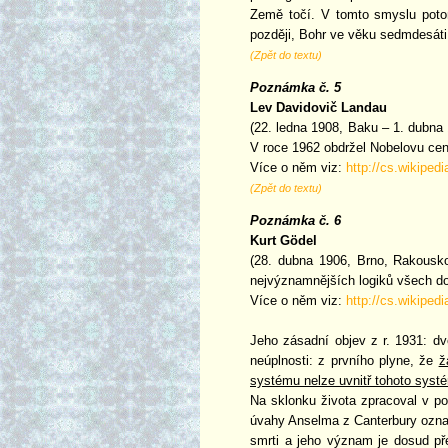
Země točí. V tomto smyslu poto
později, Bohr ve věku sedmdesáti
(Zpět do textu)
Poznámka č. 5
Lev Davidovič Landau
(22. ledna 1908, Baku – 1. dubna 
V roce 1962 obdržel Nobelovu cenu
Více o něm viz:
http://cs.wikipe
(Zpět do textu)
Poznámka č. 6
Kurt Gödel
(28. dubna 1906, Brno, Rakousko
nejvýznamnějších logiků všech dob
Více o něm viz:
http://cs.wikipe
Jeho zásadní objev z r. 1931: dv
neúplnosti: z prvního plyne, že
ž
systému nelze uvnitř tohoto syst
Na sklonku života zpracoval v po
úvahy Anselma z Canterbury označ
smrti a jeho význam je dosud pře