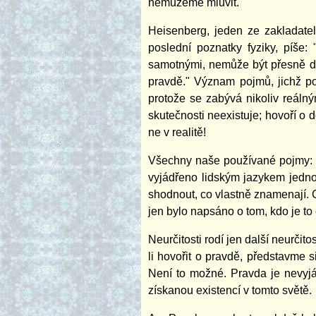
nemůžeme mluvit.
Heisenberg, jeden ze zakladatel
poslední poznatky fyziky, píš
samotnými, nemůže být přesně de
pravdě." Význam pojmů, jichž p
protože se zabývá nikoliv reáln
skutečnosti neexistuje; hovoří o 
ne v realitě!
Všechny naše používané pojmy: krá
vyjádřeno lidským jazykem jedno
shodnout, co vlastně znamenají. 
jen bylo napsáno o tom, kdo je to 
Neurčitosti rodí jen další neurč
li hovořit o pravdě, představme s
Není to možné. Pravda je nevyj
získanou existencí v tomto světě.