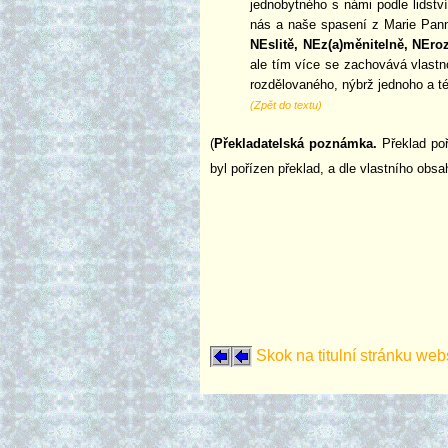
jednobytného s námi podle lidst
nás a naše spasení z Marie Panny
NEslitě, NEz(a)měnitelně, NEro
ale tím více se zachovává vlastn
rozdělovaného, nýbrž jednoho a t
(Zpět do textu)
(
Překladatelská poznámka.
Překlad poř
byl pořízen překlad, a dle vlastního obs
Skok na titulní stránku web