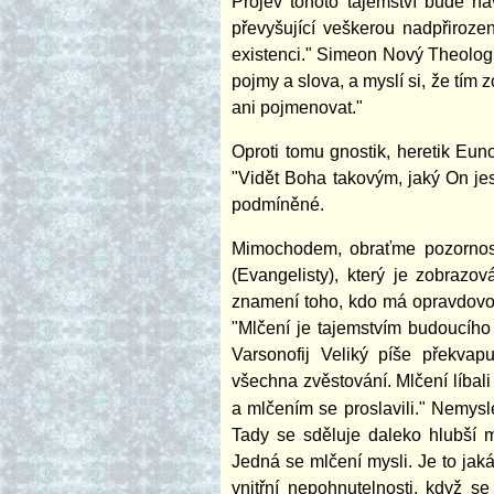
Projev tohoto tajemství bude n
převyšující veškerou nadpřirozen
existenci." Simeon Nový Theolog:
pojmy a slova, a myslí si, že tím 
ani pojmenovat."
Oproti tomu gnostik, heretik Eun
"Vidět Boha takovým, jaký On jes
podmíněné.
Mimochodem, obraťme pozornost
(Evangelisty), který je zobrazo
znamení toho, kdo má opravdovo
"Mlčení je tajemstvím budoucího 
Varsonofij Veliký píše překvapuj
všechna zvěstování. Mlčení líbal
a mlčením se proslavili." Nemysl
Tady se sděluje daleko hlubší m
Jedná se mlčení mysli. Je to jaká
vnitřní nepohnutelnosti, když s