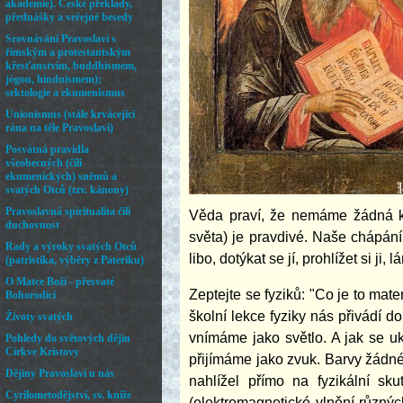
Věda praví, že nemáme žádná kr
světa) je pravdivé. Naše chápání
libo, dotýkat se jí, prohlížet si ji
Zeptejte se fyziků: "Co je to mat
školní lekce fyziky nás přivádí do
vnímáme jako světlo. A jak se uk
přijímáme jako zvuk. Barvy žádn
nahlížel přímo na fyzikální sk
(elektromagnetické vlnění různý