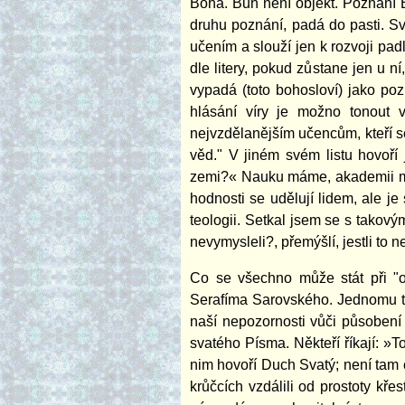
Boha. Bůh není objekt. Poznání B
druhu poznání, padá do pasti. Svt
učením a slouží jen k rozvoji pa
dle litery, pokud zůstane jen u n
vypadá (toto bohosloví) jako po
hlásání víry je možno tonout 
nejvzdělanějším učencům, kteří s
věd." V jiném svém listu hovoří 
zemi?« Nauku máme, akademii máme,
hodnosti se udělují lidem, ale je
teologii. Setkal jsem se s takový
nevymysleli?, přemýšlí, jestli to
Co se všechno může stát při "
Serafíma Sarovského. Jednomu ta
naší nepozornosti vůči působení
svatého Písma. Někteří říkají: »T
nim hovoří Duch Svatý; není tam 
krůčcích vzdálili od prostoty k