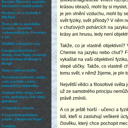
krásou obrazů, mohl by si myslet,
je jen vlnění vzduchu, mohl by s
svět fyziky, svět přírody? V něm 
v chuťových pohárcích na jazyku
krásy ani hnusu, tedy není objekti
Takže, co je vlastně objektivní
Chemie na jazyku nebo chuť? Fy
vykašlat na vaši objektivní fyziku
slepé uličky. Takže, co vlastně c
tomu svět, v němž žijeme, je pln 
Největší vědci a filosofové světa
už ze samotného principu nemůže
právě zmínili.
A co je ještě horší - učenci a f
lidí, kteří si zasluhují veškeré ú
člověku, který chce pochopit me