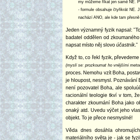
my můžeme říkat jen samé NE. Po
- formule obsahuje čtyřikrát NE. 
nachází ANO, ale kde tam přesně
Jeden významný fyzik napsal: "To 
badatel oddělen od zkoumaného o
napsat místo něj slovo
účastník
."
Když to, co řekl fyzik, převedeme
(myslí se: prozkoumat ho vnějšími metod
proces. Nemohu vzít Boha, postavit
je hloupost, nesmysl. Poznávání
není pozovatel Boha, ale spoluú
racionální teologie tkví v tom,
charakter zkoumání Boha jako ob
onaký atd. Uvedu výčet jeho vlast
objekt. To je přece nesmyslné!
Věda dnes dosáhla ohromujích
materiálního světa je - jak se f