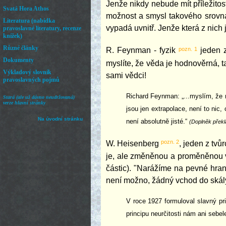
Jenže nikdy nebude mít příležito
možnost a smysl takového srovnání
vypadá uvnitř. Jenže která z nich
pozn. 1
R. Feynman - fyzik
jeden z
myslíte, že věda je hodnověrná, t
sami vědci!
Richard Feynman: „...myslím, že m
jsou jen extrapolace, není to nic
není absolutně jisté.“
(Doplněk překl
pozn. 2
W. Heisenberg
, jeden z tv
je, ale změněnou a proměněnou vl
částic). "Narážíme na pevné hran
není možno, žádný vchod do skál
V roce 1927 formuloval slavný pri
principu neurčitosti nám ani sebe