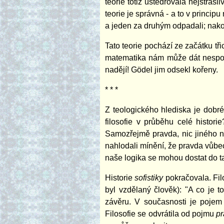
teorie totiž uštědřovala nejstra
teorie je správná - a to v princip
a jeden za druhým odpadali; nako
Tato teorie pochází ze začátku tři
matematika nám může dát nespor
nadějí! Gödel jim odsekl kořeny.
* * *
Z teologického hlediska je dobré z
filosofie v průběhu celé histor
Samozřejmě pravda, nic jiného n
nahlodali mínění, že pravda vůbe
naše logika se mohou dostat do t
Historie
sofistiky
pokračovala. Fil
byl vzdělaný člověk): "A co je 
závěru. V současnosti je pojem 
Filosofie se odvrátila od pojmu
p