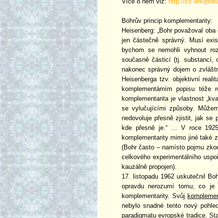
Více o něm viz:
http://cs.wikipedi
Bohrův princip komplementarity:
Heisenberg: „Bohr považoval oba 
jen částečně správný. Musí exist
bychom se nemohli vyhnout rozp
současně částicí (tj. substancí,
nakonec správný dojem o zvláštní
Heisenberga tzv. objektivní rea
komplementárním popisu téže re
komplementarita je vlastnost „kv
se vylučujícími způsoby. Můžeme
nedovoluje přesně zjistit, jak s
kde přesně je.“ ... V roce 192
komplementarity mimo jiné také za
(Bohr často – namísto pojmu zko
celkového experimentálního uspo
kauzálně propojen).
17. listopadu 1962 uskutečnil Boh
opravdu nerozumí tomu, co je 
komplementarity. Svůj
komplemen
nebylo snadné tento nový pohle
paradigmatu evropské tradice. St