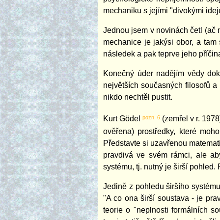
mechaniku s jejími "divokými idej
Jednou jsem v novinách četl (ač 
mechanice je jakýsi obor
, a tam 
následek a pak teprve jeho příčin
Konečný úder nadějím vědy doká
největších současných filosofů a 
nikdo nechtěl pustit.
pozn. 6
Kurt Gödel
(zemřel v r. 1978
ověřena) prostředky, které mohou
Představte si uzavřenou matematic
pravdivá ve svém rámci, ale aby
systému, tj. nutný je širší pohled.
Jedině z pohledu širšího systému
"A co ona širší soustava - je pr
teorie o "neplnosti formálních so