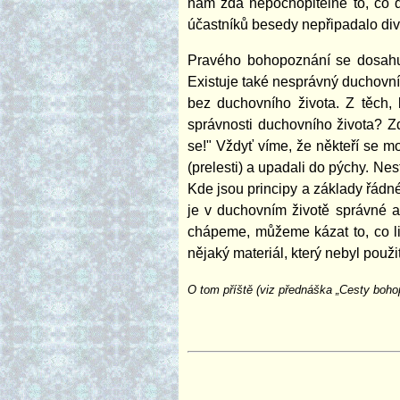
nám zdá nepochopitelné to, co d
účastníků besedy nepřipadalo divn
Pravého bohopoznání se dosahuj
Existuje také nesprávný duchovní ž
bez duchovního života. Z těch, 
správnosti duchovního života? Zd
se!" Vždyť víme, že někteří se mod
(prelesti) a upadali do pýchy. Nes
Kde jsou principy a základy řádn
je v duchovním životě správné a 
chápeme, můžeme kázat to, co li
nějaký materiál, který nebyl použi
O tom příště (viz přednáška „Cesty boho