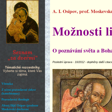
A. I. Osipov, prof. Moskevs
Možnosti l
O poznávání světa a Boh
Poslední úprava - 10/2012 - doplněny další citac