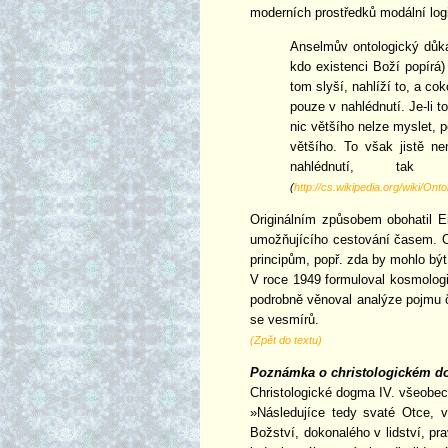
moderních prostředků modální log
Anselmův ontologický důkaz
kdo existenci Boží popírá)
tom slyší, nahlíží to, a co
pouze v nahlédnutí. Je-li t
nic většího nelze myslet, 
většího. To však jistě n
nahlédnutí, t
(
http://cs.wikipedia.org/wik
Originálním způsobem obohatil Ei
umožňujícího cestování časem. Ot
principům, popř. zda by mohlo být
V roce 1949 formuloval kosmologi
podrobně věnoval analýze pojmu ča
se vesmírů.
(Zpět do textu)
Poznámka o christologickém d
Christologické dogma IV. všeobec
»Následujíce tedy svaté Otce, 
Božství, dokonalého v lidství, p