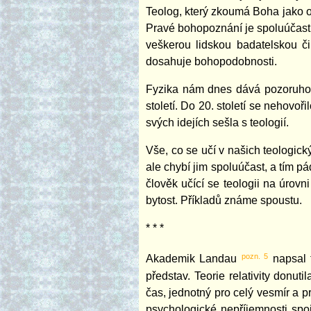
Teolog, který zkoumá Boha jako obj
Pravé bohopoznání je spoluúčastí,
veškerou lidskou badatelskou č
dosahuje bohopodobnosti.
Fyzika nám dnes dává pozoruhodn
století. Do 20. století se nehovoř
svých idejích sešla s teologií.
Vše, co se učí v našich teologick
ale chybí jim spoluúčast, a tím p
člověk učící se teologii na úrov
bytost. Příkladů známe spoustu.
* * *
pozn. 5
Akademik Landau
napsal t
představ. Teorie relativity donutil
čas, jednotný pro celý vesmír a p
psychologické nepříjemnosti spoje