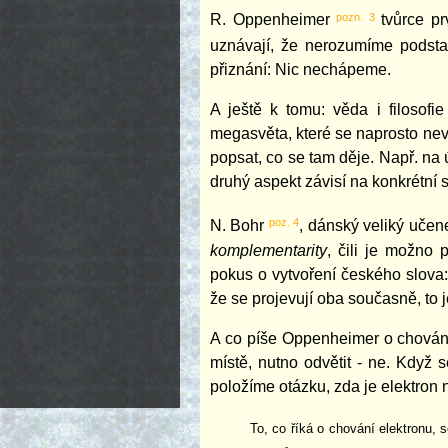
pozn. 3
R. Oppenheimer
tvůrce pr
uznávají, že nerozumíme podstat
přiznání: Nic nechápeme.
A ještě k tomu: věda i filosofi
megasvěta, které se naprosto nevm
popsat, co se tam děje. Např. na
druhý aspekt závisí na konkrétní si
poz. 4
N. Bohr
, dánský veliký učen
komplementarity
, čili je možno 
pokus o vytvoření českého slova:
že se projevují oba současně, to 
A co píše Oppenheimer o chování 
místě, nutno odvětit - ne. Když s
položíme otázku, zda je elektron
To, co říká o chování elektronu, 