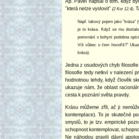
Ap. Pavel napsal o tom, když byl 
"která nelze vyslovit"
. 
(2 Kor 12,4)
Např. takový pojem jako "krása" (
je to krása. Když se mu dostalo 
porovnání s bohyní podobna opici
Víš vůbec o čem hovoříš?" Ukazu
krása).
Jedna z osudových chyb filosofie t
filosofie tedy netkví v nalezení 
hodnotnou tehdy, když člověk skr
ukazuje nám, že oblast racionální
cesta k poznání světa pravdy.
Krásu můžeme zřít, ač ji nemůže
kontemplace). To je skutečné poz
smyslů, to je tzv. empirické poz
schopnost kontemplovat, schopnost
Ne náhodou pravili dávní apolog