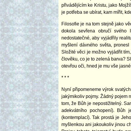
přivádějícím ke Kristu, jako Mojž
je potřeba se ubírat, kam mířit, 
Filosofie je na tom stejně jako vě
dokola sevřena obručí svého l
nedostatečné, aby vyjádřily realit
myšlení dávného světa, pronesl 
Složité věci je možno vyjádřit tí
člověku, co je to zelená barva? 
otevřou oči, hned je mu vše jasné.
* * *
Nyní připomeneme výrok svatých O
jakýmikoliv pojmy. Žádný pojem 
tom, že Bůh je nepostižitelný. S
adekvátního pochopení). Bůh je
(kontemplací). Tak prostá je Je
myšlenkou ani jakoukoliv jinou ch