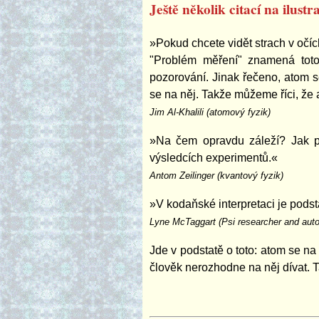
Ještě několik citací na ilustr
»Pokud chcete vidět strach v očíc
"Problém měření" znamená toto:
pozorování. Jinak řečeno, atom s
se na něj. Takže můžeme říci, že 
Jim Al-Khalili (atomový fyzik)
»Na čem opravdu záleží? Jak poz
výsledcích experimentů.«
Antom Zeilinger (kvantový fyzik)
»V kodaňské interpretaci je podst
Lyne McTaggart (Psi researcher and auto
Jde v podstatě o toto: atom se na
člověk nerozhodne na něj dívat. 