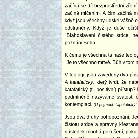
začíná se dít bezprostřední zření.
začíná mlčením. A čím začíná ml
když jsou všechny lidské vášně 
odstraněny. Když je duše očiš
"Blahoslavení čistého srdce, n
poznání Boha.
K čemu je všechna ta naše teolog
"Je to všechno mrtvé. Bůh v tom ne
V teologii jsou zavedeny dva pří
A
katafatický
, který tvrdí, že n
katafatický (tj. positivní) přístu
podmíněně nazýváme svatost, či
kontemplací.
(O pojmech "apofatický"
Jsou dva druhy bohopoznání. Jede
čistotu srdce a správný křesťan
následek mnohá pokušení, pokud