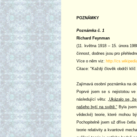
POZNÁMKY
Poznámka č. 1
Richard Feynman
(11. května 1918 – 15. února 1988
činnost, dodnes jsou pro přehledn
Více o něm viz:
http://cs.wikiped
Citace: "Každý člověk obdrží klíč
Zajímavá osobní poznámka na okra
Poprvé jsem se s nejistotou ve
následující větu:
„Ukázalo se, že
našeho bytí na světě.“
Byla jsem 
vědecké) teorie, které mohou bý
Pochopitelně jsem už dříve četla 
teorie relativity a kvantové mech