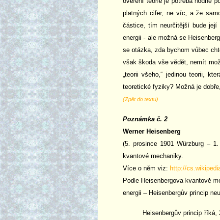
ověření teorie je potřeba hodně 
platných cifer, ne víc, a že sam
částice, tím neurčitější bude jej
energii - ale možná se Heisenberg
se otázka, zda bychom vůbec chtěl
však škoda vše vědět, nemít možn
„teorii všeho,“ jedinou teorii, 
teoretické fyziky? Možná je dobř
(Zpět do textu)
Poznámka č. 2
Werner Heisenberg
(5. prosince 1901 Würzburg – 1.
kvantové mechaniky.
Více o něm viz:
http://cs.wikiped
Podle Heisenbergova kvantově mech
energii – Heisenbergův princip neur
Heisenbergův princip říká,