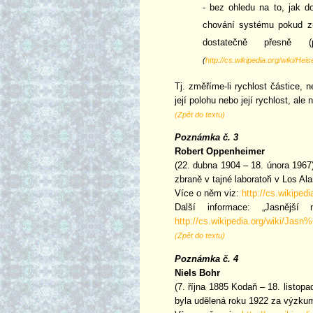
- bez ohledu na to, jak 
chování systému pokud zn
dostatečně přesně (
(
http://cs.wikipedia.org/wiki/
Tj. změříme-li rychlost částice,
její polohu nebo její rychlost, ale
(Zpět do textu)
Poznámka č. 3
Robert Oppenheimer
(22. dubna 1904 – 18. února 1967)
zbraně v tajné laboratoři v Los 
Více o něm viz:
http://cs.wikiped
Další informace: „Jasnějš
http://cs.wikipedia.org/wi
(Zpět do textu)
Poznámka č. 4
Niels Bohr
(7. října 1885 Kodaň – 18. listop
byla udělená roku 1922 za výzkum