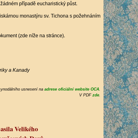
v žádném případě eucharistický půst.
 tiskárnou monastýru sv. Tichona s požehnáním
dokument (zde níže na stránce).
riky a Kanady
 synodálního usnesení na
adrese oficiální website OCA
.
V PDF
zde
.
asila Velikého