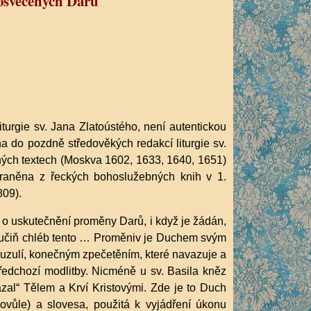
posvěcených Darů
turgie sv. Jana Zlatoústého, není autentickou
vána do pozdně středověkých redakcí liturgie sv.
ěných textech (Moskva 1602, 1633, 1640, 1651)
straněna z řeckých bohoslužebných knih v 1.
809).
sí o uskutečnění proměny Darů, i když je žádán,
 učiň chléb tento … Proměniv je Duchem svým
lauzulí, konečným zpečetěním, které
navazuje a
ředchozí modlitby. Nicméně u sv. Basila kněz
zal“ Tělem a Krví Kristovými. Zde je to Duch
ovůle) a slovesa, použitá k vyjádření úkonu