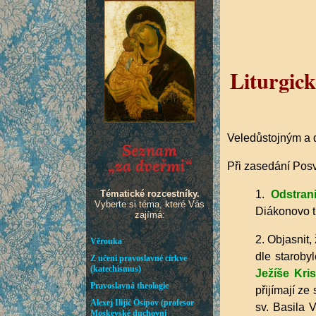
Liturgic
Veledůstojným a 
Při zasedání Posv
1.
Odstran
Diákonovo t
2. Objasnit,
dle staroby
Ježíše Kris
přijímají ze
sv. Basila 