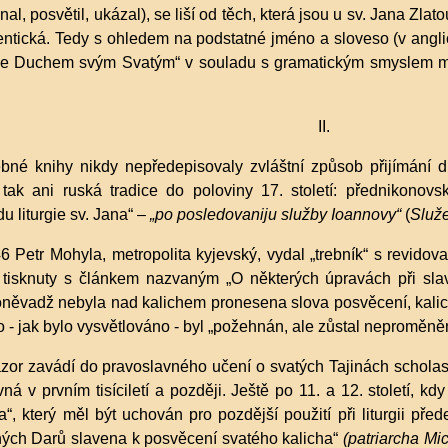
l, posvětil, ukázal), se liší od těch, která jsou u sv. Jana Zla
entická. Tedy s ohledem na podstatné jméno a sloveso (v angl
je Duchem svým Svatým“ v souladu s gramatickým smyslem modl
II.
né knihy nikdy nepředepisovaly zvláštní způsob přijímání d
 tak ani ruská tradice do poloviny 17. století: přednikonovs
du liturgie sv. Jana“ –
„po posledovaniju služby Ioannovy“
(
Služ
6 Petr Mohyla, metropolita kyjevský, vydal „trebník“ s revid
 tisknuty s článkem nazvaným „O některých úpravách při sla
oněvadž nebyla nad kalichem pronesena slova posvěcení, kalich (
- jak bylo vysvětlováno - byl „požehnán, ale zůstal neproměněn
or zavádí do pravoslavného učení o svatých Tajinách scholastick
evná v prvním tisíciletí a později. Ještě po 11. a 12. století,
“, který měl být uchován pro pozdější použití při liturgii pře
ch Darů slavena k posvěcení svatého kalicha“
(patriarcha Mic