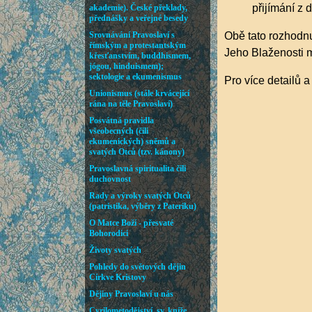
přijímání z 
Obě tato rozhodnu
Jeho Blaženosti m
Pro více detailů a