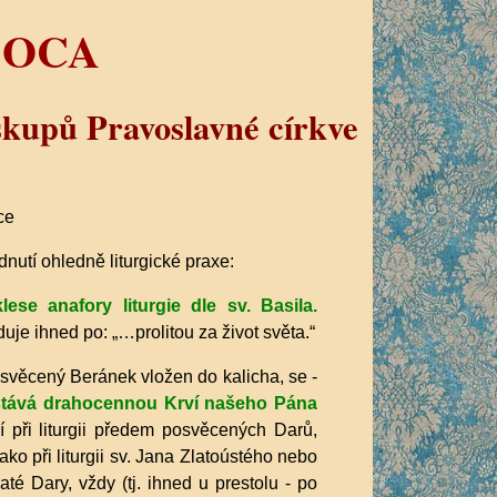
u OCA
skupů Pravoslavné církve
ce
nutí ohledně liturgické praxe:
se anafory liturgie dle sv. Basila.
je ihned po: „…prolitou za život světa.“
svěcený Beránek vložen do kalicha, se -
stává drahocennou Krví našeho Pána
í při liturgii předem posvěcených Darů,
ko při liturgii sv. Jana Zlatoústého nebo
té Dary, vždy (tj. ihned u prestolu - po