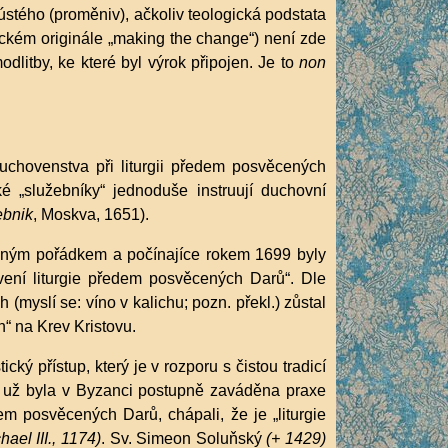
toústého (proměniv), ačkoliv teologická podstata
ickém originále „making the change“) není zde
itby, ke které byl výrok připojen. Je to
non
uchovenstva při liturgii předem posvěcených
ké „služebníky“ jednoduše instruují duchovní
ebnik
, Moskva, 1651).
ovaným pořádkem a počínajíce rokem 1699 byly
vení liturgie předem posvěcených Darů“. Dle
myslí se: víno v kalichu; pozn. překl.) zůstal
“ na Krev Kristovu.
ý přístup, který je v rozporu s čistou tradicí
 kdy už byla v Byzanci postupně zaváděna praxe
dem posvěcených Darů, chápali, že je „liturgie
hael III., 1174)
. Sv. Simeon Soluňský
(+ 1429)