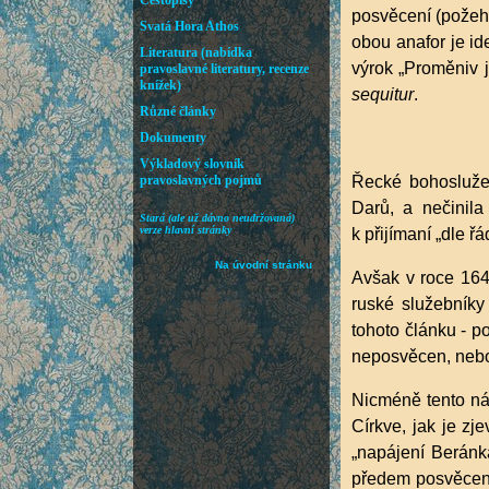
posvěcení (požehna
obou anafor je id
výrok „Proměniv 
sequitur
.
Řecké bohoslužeb
Darů, a nečinila
k přijímaní „dle řá
Avšak v roce 164
ruské služebníky
tohoto článku - p
neposvěcen, nebo 
Nicméně tento náz
Církve, jak je zj
„napájení Beránka
předem posvěcený