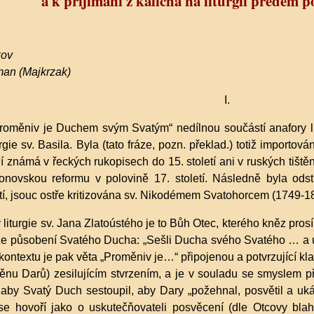
a k přijímání z kalicha na liturgii předem 
kov
an (Majkrzak)
I.
Proměniv je Duchem svým Svatým“ nedílnou součástí anafory li
urgie sv. Basila. Byla (tato fráze, pozn. překlad.) totiž importo
í známá v řeckých rukopisech do 15. století ani v ruských tišt
konovskou reformu v polovině 17. století. Následně byla od
etí, jsouc ostře kritizována sv. Nikodémem Svatohorcem (1749-1
y liturgie sv. Jana Zlatoústého je to Bůh Otec, kterého kněz pro
krze působení Svatého Ducha: „Sešli Ducha svého Svatého … a
kontextu je pak věta „Proměniv je…“ připojenou a potvrzující k
ěnu Darů) zesilujícím stvrzením, a je v souladu se smyslem p
 aby Svatý Duch sestoupil, aby Dary „požehnal, posvětil a uká
se hovoří jako o uskutečňovateli posvěcení (dle Otcovy blah