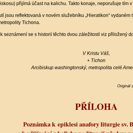
diskosu) přijímá účast na kalichu. Takto konaje, neporušuje tím 
tí jsou reflektovaná v novém služebníku „Hieratikon“ vydaném
etropolity Tichona.
 k seznámení se s historií těchto dvou záležitostí viz přiložený 
V Kristu Váš,
+ Tichon
Arcibiskup washingtonský, metropolita celé Ame
Originál
PŘÍLOHA
Poznámka k epiklesi anafory liturgie sv. B