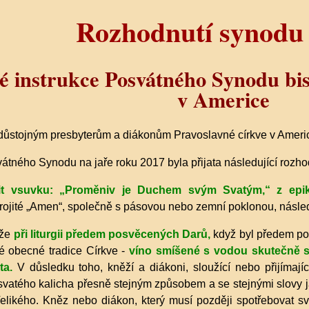
Rozhodnutí synod
ké instrukce Posvátného Synodu bi
v Americe
důstojným presbyterům a diákonům Pravoslavné církve v Ameri
átného Synodu na jaře roku 2017 byla přijata následující rozhod
it vsuvku: „Proměniv je Duchem svým Svatým,“ z epikle
rojité „Amen“, společně s pásovou nebo zemní poklonou, následu
 že
při liturgii předem posvěcených Darů,
když byl předem po
lé obecné tradice Církve -
víno smíšené s vodou skutečně 
ta.
V důsledku toho, kněží a diákoni, sloužící nebo přijímajíc
 svatého kalicha přesně stejným způsobem a se stejnými slovy ja
Velikého. Kněz nebo diákon, který musí později spotřebovat sva