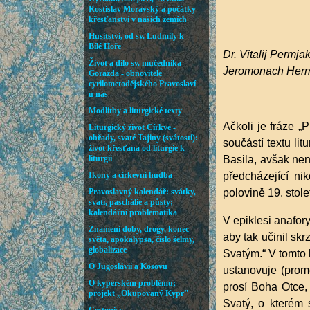
Dr. Vitalij Permja
Jeromonach Herm
Ačkoli je fráze „
součástí textu lit
Basila, avšak nen
předcházející ni
polovině 19. stol
V epiklesi anafor
aby tak učinil s
Svatým.“ V tomto 
ustanovuje (prom
prosí Boha Otce,
Svatý, o kterém 