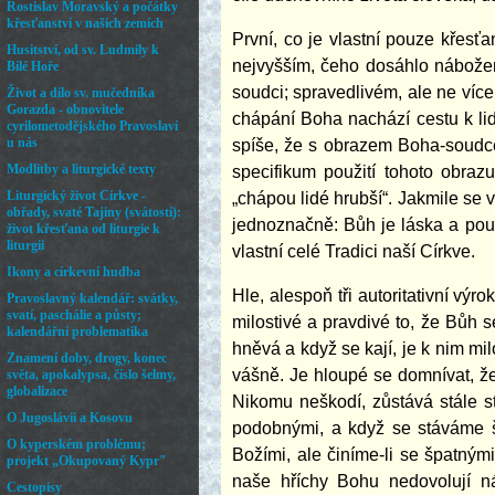
První, co je vlastní pouze křesťa
nejvyšším, čeho dosáhlo nábože
soudci; spravedlivém, ale ne více
chápání Boha nachází cestu k li
spíše, že s obrazem Boha-soudce
specifikum použití tohoto obra
„chápou lidé hrubší“. Jakmile se 
jednoznačně: Bůh je láska a pou
vlastní celé Tradici naší Církve.
Hle, alespoň tři autoritativní vý
milostivé a pravdivé to, že Bůh s
hněvá a když se kají, je k nim mi
vášně. Je hloupé se domnívat, že
Nikomu neškodí, zůstává stále s
podobnými, a když se stáváme š
Božími, ale činíme-li se špatný
naše hříchy Bohu nedovolují ná