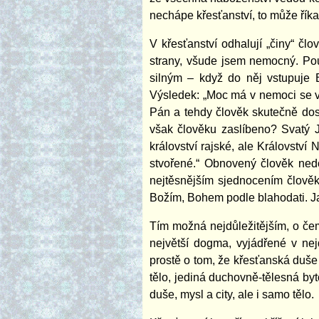
nechápe křesťanství, to může říka
V křesťanství odhalují „činy“ čl
strany, všude jsem nemocný. Pou
silným – když do něj vstupuje B
Výsledek: „Moc má v nemoci se v
Pán a tehdy člověk skutečně dost
však člověku zaslíbeno? Svatý J
království rajské, ale Království
stvořené.“ Obnovený člověk ned
nejtěsnějším sjednocením člověk
Božím, Bohem podle blahodati. Ja
Tím možná nejdůležitějším, o čem
největší dogma, vyjádřené v ne
prostě o tom, že křesťanská duše 
tělo, jediná duchovně-tělesná byt
duše, mysl a city, ale i samo tělo.