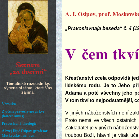
A. I. Osipov, prof. Moskevs
„Pravoslavnaja beseda“ č. 4 (1
V čem tkví
Křesťanství zcela odpovídá jed
lidskému rodu. Je to Jeho přij
Adama a poté všechny jeho poto
V tom tkví to nejpodstatnější, 
V jiných náboženstvích není za
Proto nemá ve všech ostatních 
Zakladatel je v jiných náboženstv
troubou Boží, hlavní je však uč