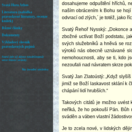
dosahujeme odpuštění hříchů, ne
naším obrácením k Bohu se hojí 
odvrací od zlých,´ je totéž, jako ř
Svatý Řehoř Nysský: „Dokonce an
zbožné uctívat Boží podstatu, jak
svých služebníků a hněvá se roz
výroků nás obecně uznávané slovo
nemohoucnosti, aby se ti, kdo jso
nezoufali nad návratem skrze poká
Svatý Jan Zlatoústý: „Když slyšíš
jimiž se Boží laskavost sklání k 
chápání lidí hrubších.“
Takových citátů je možno uvést 
neříká, že ho pokouší Pán. Bůh
sváděn a váben vlastní žádostivost
Je to zcela nové, v lidských dě