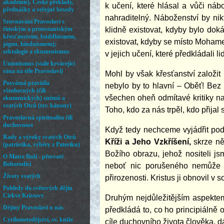
k učení, které hlásal a vůči náb
nahraditelný. Náboženství by ni
klidně existovat, kdyby bylo dok
existovat, kdyby se místo Mohamed
v jejich učení, které předkládali l
Mohl by však křesťanství založit 
nebylo by to hlavní – Oběť! Bez 
všechen oheň odmítavé kritiky na
Toho, kdo za nás trpěl, kdo přijal
Když tedy nechceme vyjádřit pod
Kříži a Jeho Vzkříšení,
skrze ně
Božího obrazu, jehož nositeli j
neboť nic porušeného nemůže bý
přirozenosti. Kristus ji obnovil 
Druhým nejdůležitějším aspektem
předkládá to, co ho principiálně
cíle duchovního života člověka, d