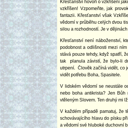
Křesťanství hovoří o vzkříšení ja
vzkříšen! Vzpomeňte, jak provok
fantazii. Křesťanství však Vzkří
vědomí v průběhu celých dvou tisíc
silou a rozhodností. Je v dějiná
Křesťanství není náboženství, k
podobnost a odlišnosti mezi ním 
stává pouze tehdy, když spatří, 
tak planula závistí, že bylo-li
utrpení. Člověk začíná vidět, co j
vidět potřebu Boha, Spasitele.
V lidském vědomí se neustále o
nebo boha antikrista? Jen Bůh
vtěleným Slovem. Ten druhý mi lž
V každém případě pamatuj, že tě 
schovávajícího hlavu do písku př
a vědomí své hluboké duchovní bí