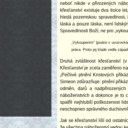
neboť nikde v přirozených nábo
křesťanství existuje dva tisíce le
hledá pozemskou spravedlnost, k
láska a pouze láska, není lidský
Spravedlnosti Boží, ne pro „vyko
„Vykoupením“ (psáno v uvozovkách
práva. Proto jej klade vedle západ
Druhá zvláštnost křesťanství (v
Křesťanství je zcela zaměřeno n
„Pečlivé plnění Kristových přiká
Simeon zdůrazňuje: plnění přikáz
odměn, darů a nadpřirozených s
náboženstvích a dokonce je to c
spatřil nejhlubší poškozenost lid
neschopnen správného duchovního ž
Jak se křesťanství liší od ostat
že všechna náboženství vedou ke s