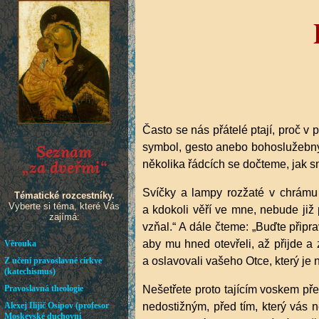
Často se nás přátelé ptají, proč v
symbol, gesto anebo bohoslužebný ú
několika řádcích se dočteme, jak s
Svíčky a lampy rozžaté v chrámu 
a kdokoli věří ve mne, nebude již 
vzňal.“ A dále čteme: „Buďte připra
aby mu hned otevřeli, až přijde a z
a oslavovali vašeho Otce, který je 
Nešetřete proto tajícím voskem př
nedostižným, před tím, který vás 