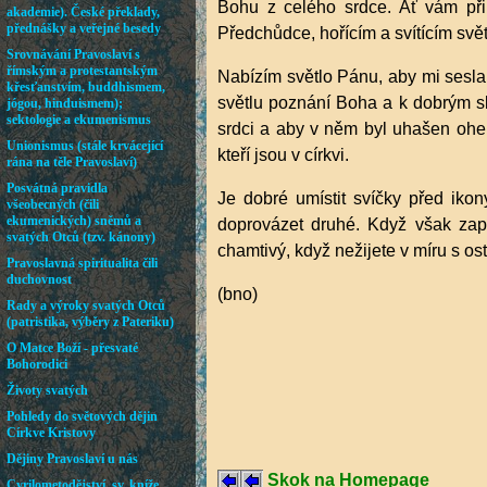
Bohu z celého srdce. Ať vám při
Předchůdce, hořícím a svítícím svě
Nabízím světlo Pánu, aby mi seslal
světlu poznání Boha a k dobrým s
srdci a aby v něm byl uhašen oheň 
kteří jsou v církvi.
Je dobré umístit svíčky před iko
doprovázet druhé. Když však zap
chamtivý, když nežijete v míru s os
(bno)
Skok na Homepage