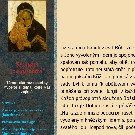
Již starému Israeli zjevil Bůh, ž
s Jeho vyvoleným lidem je spojeno 
spalován tak pomalu, aby oběť tr
nepřetržitě. Tato neustálá oběť je 
na golgotském Kříži, ale proniká z v
vady byl k tomu (k obětování) vy
přinášená při svaté liturgii; v k
Každá právoplatně sloužená Božská
lidu. Tak je Bohu neustále přináš
„Na každém místě budou přinášet mé
vyvoleným kněžským lidem a pota
svatého lidu Hospodinova, čili poč