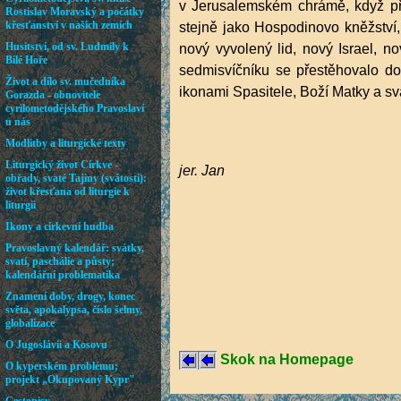
v Jerusalemském chrámě, když při
stejně jako Hospodinovo kněžství,
nový vyvolený lid, nový Israel, 
sedmisvíčníku se přestěhovalo do 
ikonami Spasitele, Boží Matky a sv
jer. Jan
Skok na Homepage