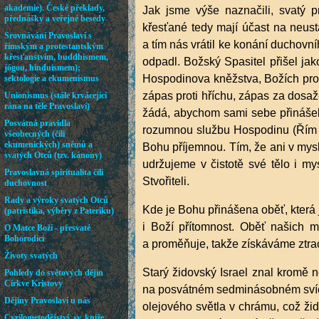
Jak jsme výše naznačili, svatý p
křesťané tedy mají účast na neust
a tím nás vrátil ke konání duchovn
odpadl. Božský Spasitel přišel ja
Hospodinova kněžstva, Božích pror
zápas proti hříchu, zápas za dosaž
žádá, abychom sami sebe přinášel
rozumnou službu Hospodinu (Řím 12
Bohu příjemnou. Tím, že ani v mysl
udržujeme v čistotě své tělo i my
Stvořiteli.
Kde je Bohu přinášena oběť, která 
i Boží přítomnost. Oběť našich 
a proměňuje, takže získáváme ztrac
Starý židovský Israel znal kromě n
na posvátném sedminásobném svícn
olejového světla v chrámu, což ži