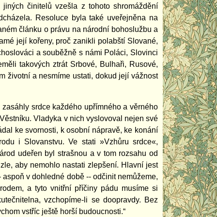
jiných činitelů vzešla z tohoto shromáždění
adcházela. Resoluce byla také uveřejněna na
aném článku o právu na národní bohoslužbu a
amé její kořeny, proč zanikli polabští Slované,
choslováci a souběžně s námi Poláci, Slovinci
měli takových ztrát Srbové, Bulhaři, Rusové,
m životní a nesmíme ustati, dokud její vážnost
oce zasáhly srdce každého upřímného a věrného
 Věstníku. Vladyka v nich vyslovoval nejen své
bádal ke svornosti, k osobní nápravě, ke konání
árodu i Slovanstvu. Ve stati »Vzhůru srdce«,
národ udeřen byl strašnou a v tom rozsahu od
le, aby nemohlo nastati zlepšení. Hlavní jest
ž -- aspoň v dohledné době -- odčinit nemůžeme,
odem, a tyto vnitřní příčiny pádu musíme si
utečnitelna, vzchopíme-li se doopravdy. Bez
chom vstříc ještě horší budoucnosti.“