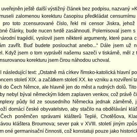
l uveřejněn ještě další výstižný článek bez podpisu, nazvaný »
 museli zalomenou korekturu časopisu předkládat censurnímu od
 pro toto zcensurované číslo, řekl mi censor Jiskra, jeho
bné články, bude nucen tvrdě zasáhnouti. Polemisoval jsem s 
árodní tragédií, vyslovil jsem některé argumenty, které pana cen
dám zavřít. Buď budete poslouchat anebo...“ Dále jsem už 
l. Když jsem o tom vyprávěl našemu sazeči v tiskárně, měl z t
nsurovanou korekturu jsem čirou náhodou uchoval.
l následující text: „Ostatně má církev římsko-katolická hlavní 
oncem století XIX. a začátkem století XX. ke vzniku a rozvíření
ali do Čech Němce, ale hlavně jen do měst a rudných dolů. Tito 
by nebyl býval německým lidem zaplaven venkov, což právě čini
plexy půdy lid ze sousedního Německa jednak záměrně, je
oží domácí české obyvatelstvo, aby stačilo na obdělávání kláš
 Čech poněmčen správami klášterů Teplé, Chotěšova, Klad
ávou kláštera Broumova; sever pak v XVIII. století jiným způs
m oné germanisační činnosti, což konstatuji pouze jako historick