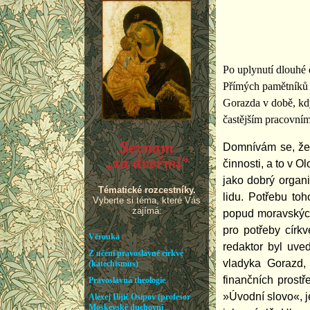
Po uplynutí dlouhé 
Přímých pamětníků j
Gorazda v době, kdy
častějším pracovním
Domnívám se, že 
činnosti, a to v 
jako dobrý organis
lidu. Potřebu to
popud moravských
pro potřeby círk
redaktor byl uved
vladyka Gorazd,
finančních prost
»Úvodní slovo«, j