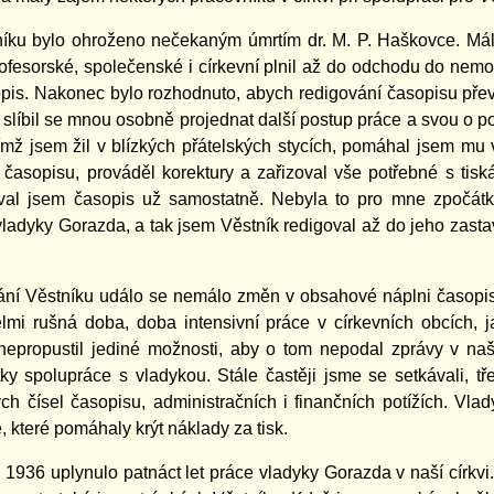
íku bylo ohroženo nečekaným úmrtím dr. M. P. Haškovce. Má
ofesorské, společenské i církevní plnil až do odchodu do nemoc
pis. Nakonec bylo rozhodnuto, abych redigování časopisu pře
slíbil se mnou osobně projednat další postup práce a svou o po
ímž jsem žil v blízkých přátelských stycích, pomáhal jsem m
l časopisu, prováděl korektury a zařizoval vše potřebné s tisk
val jsem časopis už samostatně. Nebyla to pro mne zpočátk
ladyky Gorazda, a tak jsem Věstník redigoval až do jeho zastav
ní Věstníku událo se nemálo změn v obsahové náplni časopis
velmi rušná doba, doba intensivní práce v církevních obcích, 
epropustil jediné možnosti, aby o tom nepodal zprávy v na
tky spolupráce s vladykou. Stále častěji jsme se setkávali, tř
ch čísel časopisu, administračních i finančních potížích. Vlad
, které pomáhaly krýt náklady za tisk.
1936 uplynulo patnáct let práce vladyky Gorazda v naší církv