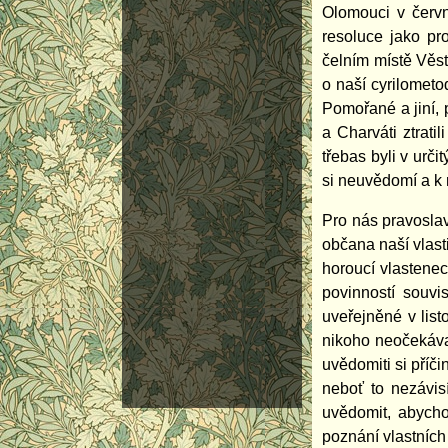
Olomouci v červn
resoluce jako pr
čelním místě Věs
o naší cyrilometo
Pomořané a jiní, 
a Charváti ztrat
třebas byli v urč
si neuvědomí a k 
Pro nás pravoslav
občana naší vlast
horoucí vlastenec
povinností souvi
uveřejněné v lis
nikoho neočekávan
uvědomiti si příč
neboť to nezávis
uvědomit, abycho
poznání vlastních 