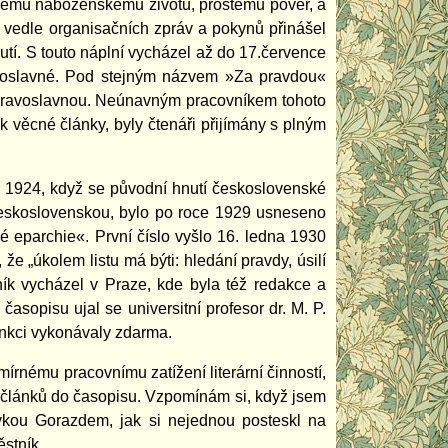
nému náboženskému životu, prostému pověr, a
 vedle organisačních zpráv a pokynů přinášel
tí. S touto náplní vycházel až do 17.července
pravoslavné. Pod stejným názvem »Za pravdou«
e pravoslavnou. Neúnavným pracovníkem tohoto
 věcné články, byly čtenáři přijímány s plným
 1924, když se původní hnutí československé
 československou, bylo po roce 1929 usneseno
 eparchie«. První číslo vyšlo 16. ledna 1930
že „úkolem listu má býti: hledání pravdy, úsilí
ník vycházel v Praze, kde byla též redakce a
asopisu ujal se universitní profesor dr. M. P.
unkci vykonávaly zdarma.
rnému pracovnímu zatížení literární činností,
í článků do časopisu. Vzpomínám si, když jsem
dykou Gorazdem, jak si nejednou posteskl na
ěstník.