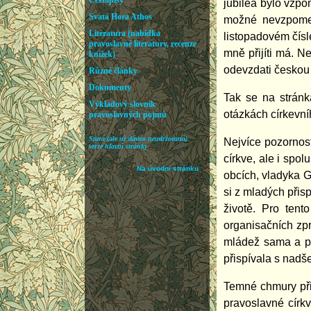
jubilea bylo vzpo
možné nevzpomen
listopadovém čísl
mně přijíti má. N
odevzdati českou 
Tak se na stránk
otázkách církevní
Nejvíce pozornost
církve, ale i spo
obcích, vladyka G
si z mladých přis
životě. Pro tent
organisačních zpr
mládež sama a př
přispívala s nadš
Temné chmury přin
pravoslavné círk