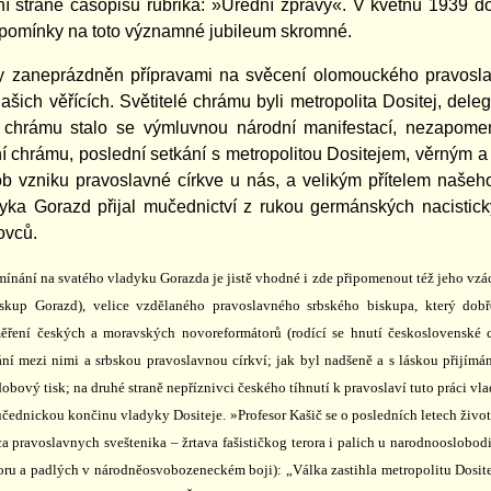
í straně časopisu rubrika: »Úřední zprávy«. V květnu 1939 d
vzpomínky na toto významné jubileum skromné.
y zaneprázdněn přípravami na svěcení olomouckého pravosla
ašich věřících. Světitelé chrámu byli metropolita Dositej, del
chrámu stalo se výmluvnou národní manifestací, nezapomenu
í chrámu, poslední setkání s metropolitou Dositejem, věrným
b vzniku pravoslavné církve u nás, a velikým přítelem našeho
dyka Gorazd přijal mučednictví z rukou germánských nacistick
ovců.
ínání na svatého vladyku Gorazda je jistě vhodné i zde připomenout též jeho vzá
iskup Gorazd), velice vzdělaného pravoslavného srbského biskupa, který do
ěření českých a moravských novoreformátorů (rodící se hnutí československé cí
ní mezi nimi a srbskou pravoslavnou církví; jak byl nadšeně a s láskou přijí
dobový tisk; na druhé straně nepříznivci českého tíhnutí k pravoslaví tuto práci vl
ednickou končinu vladyky Dositeje. »Profesor Kašič se o posledních letech živo
 pravoslavnych sveštenika – žrtava fašističkog terora i palich u narodnooslobod
roru a padlých v národněosvobozeneckém boji): „Válka zastihla metropolitu Dosite