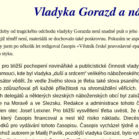
Vladyka Gorazd a ná
doby od tragického odchodu vladyky Gorazda není snadné psát o jeho n
iž téměř není, materiálů se dochovalo také poskrovnu. Pokusím se as
 jsem po několik let redigoval časopis »Věstník české pravoslavné epar
 styku.
pro bližší pochopení novinářské a publicistické činnosti vlad
Olomouci, kde byl vladyka „duší a srdcem“ velikého náboženskéh
átor věděl, že vedle živého slova je třeba také slova psaného, t
ho zdůrazňoval při každé příležitosti na shromáždění věřícíc
 delegátů a některých slezských náboženských obcí byl založ
ve na Moravě a ve Slezsku. Redakce a administrace tohoto 
en otec Josef Leixner. Pro bližší vysvětlení třeba uvésti, že
 který časopis financoval a nesl též risiko nákladu. Diec
ředků pro vydávání tohoto časopisu. Časopis vycházel týdně a 
ehož autorem je Matěj Pavlík, pozdější vladyka Gorazd, bylo vy