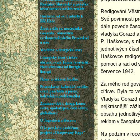
Redigování Věstn
Své povinnosti pr
dále povede časo
vladyka Gorazd a 
P. Haškovce, s n
jednotlivých číse
Haškovce redigo
pomoci a rad od v
července 1942.
Za mého redigová
církve. Byla to 
Vladyka Gorazd n
nejkrásnější záži
obsahu jednotlivý
reklam v časopise
Na podzim v roce 