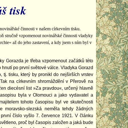
š tisk
ovinářské činnosti v našem církevním tisku.
poň stručně vzpomenout novinářské činnosti vladyky
chie« až do jeho zastavení, a kdy jsem s ním byl v
yky Gorazda je třeba vzpomenout začátků této
o hnutí po první světové válce. Vladyka Gorazd
j. tisku, který by pronikl do nejširších vrstev
h. Tak na církevním shromáždění v Přerově na
en diecésní list »Za pravdou«, určený hlavně
časopisu byla v Olomouci a jako vydavatel a
 majitelem tohoto časopisu byl ve skutečnosti
ése moravsko-slezská neměla tehdy žádných
první číslo vyšlo 7. července 1921. V článku
světleno, proč byl časopis založen a jaká bude