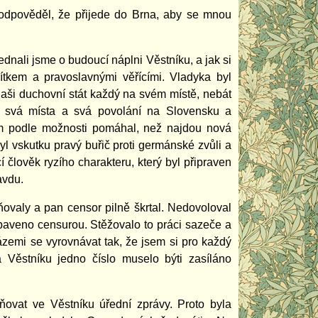
 odpověděl, že přijede do Brna, aby se mnou
ednali jsme o budoucí náplni Věstníku, a jak si
ítkem a pravoslavnými věřícími. Vladyka byl
naši duchovní stát každý na svém místě, nebát
tit svá místa a svá povolání na Slovensku a
 jim podle možnosti pomáhal, než najdou nová
l vskutku pravý buřič proti germánské zvůli a
í člověk ryzího charakteru, který byl připraven
avdu.
ňovaly a pan censor pilně škrtal. Nedovoloval
baveno censurou. Stěžovalo to práci sazeče a
ázemi se vyrovnávat tak, že jsem si pro každý
la Věstníku jedno číslo muselo býti zasíláno
ňovat ve Věstníku úřední zprávy. Proto byla