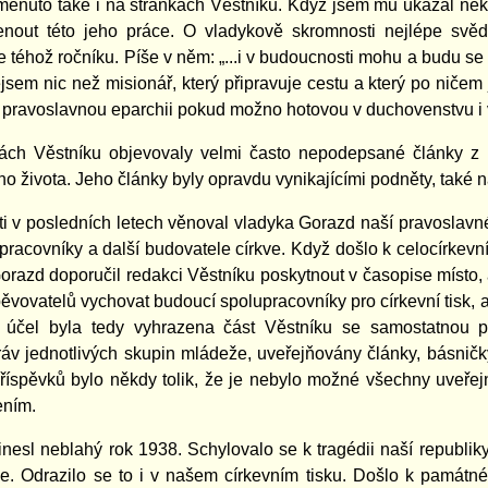
menuto také i na stránkách Věstníku. Když jsem mu ukázal někt
out této jeho práce. O vladykově skromnosti nejlépe svěd
e téhož ročníku. Píše v něm: „...i v budoucnosti mohu a budu s
ejsem nic než misionář, který připravuje cestu a který po ničem
pravoslavnou eparchii pokud možno hotovou v duchovenstvu i v
ách Věstníku objevovaly velmi často nepodepsané články z 
ho života. Jeho články byly opravdu vynikajícími podněty, také n
i v posledních letech věnoval vladyka Gorazd naší pravoslavné
lupracovníky a další budovatele církve. Když došlo k celocírkev
orazd doporučil redakci Věstníku poskytnout v časopise místo, 
pěvovatelů vychovat budoucí spolupracovníky pro církevní tisk, a
o účel byla tedy vyhrazena část Věstníku se samostatnou p
áv jednotlivých skupin mládeže, uveřejňovány články, básničk
íspěvků bylo někdy tolik, že je nebylo možné všechny uveřej
ením.
esl neblahý rok 1938. Schylovalo se k tragédii naší republiky
ve. Odrazilo se to i v našem církevním tisku. Došlo k památ