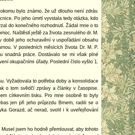
lokomu bylo známo, že už dlouho není zdráv.
nice. Po jeho úmrtí vyvstala tedy otázka, kdo
vzal do konečného rozhodnutí. Žádal mne o to
moc. Naštěstí ještě za života zesnulého dr. M.
u v době jeho ochuravění v uspořádání obsahu
árnou. V posledních měsících života Dr. M. P.
u snadná práce. Dostávalo se mi však plné
ení okupačními úřady. Poslední číslo vyšlo 1.
u. Vyžadovala to potřeba doby a konsolidace
jak o tom svědčí zprávy a články v časopise.
šem církevním tisku. Pro mne osobně to byly
ebas jen při jeho průjezdu Brnem, radili se o
yka Gorazd, ač nerad, svolil i k uveřejňování
i. Musel jsem ho hodně přemlouvat, aby tohoto