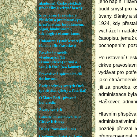
jeho náplň. Hlav
budit smysl pro 
úvahy, články a s
1924, kdy přesta
vycházel i nadál
časopisu, jemuž d
pochopením, pozo
Po ustavení Česk
církve pravoslav
vydávat pro potř
jako čtrnáctidení
jíti za pravdou,
administrace byla
Haškovec, adminis
Hlavním přispěvat
administrativními
později převzal 
přepracovanost, n