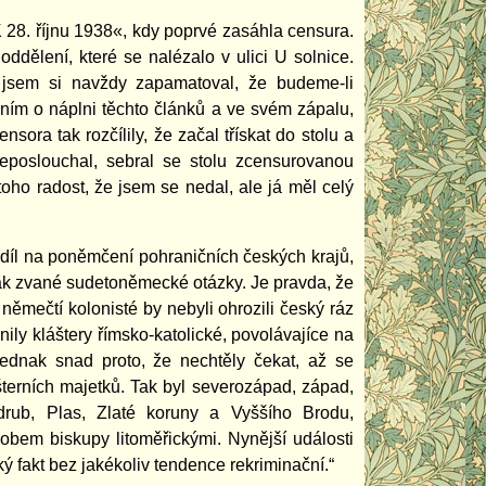
K 28. říjnu 1938«, kdy poprvé zasáhla censura.
dělení, které se nalézalo v ulici U solnice.
ž jsem si navždy zapamatoval, že budeme-li
ním o náplni těchto článků a ve svém zápalu,
sora tak rozčílily, že začal třískat do stolu a
neposlouchal, sebral se stolu zcensurovanou
oho radost, že jsem se nedal, ale já měl celý
podíl na poněmčení pohraničních českých krajů,
 tak zvané sudetoněmecké otázky. Je pravda, že
němečtí kolonisté by nebyli ohrozili český ráz
ly kláštery římsko-katolické, povolávajíce na
dnak snad proto, že nechtěly čekat, až se
terních majetků. Tak byl severozápad, západ,
rub, Plas, Zlaté koruny a Vyššího Brodu,
obem biskupy litoměřickými. Nynější události
ý fakt bez jakékoliv tendence rekriminační.“