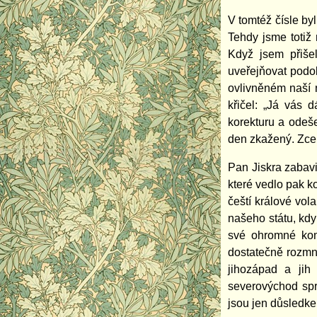
V tomtéž čísle by
Tehdy jsme totiž
Když jsem přišel
uveřejňovat podo
ovlivněném naší n
křičel: „Já vás 
korekturu a odeše
den zkažený. Zce
Pan Jiskra zabavi
které vedlo pak k
čeští králové vol
našeho státu, kdy
své ohromné kom
dostatečně rozmn
jihozápad a jih
severovýchod spr
jsou jen důsledke