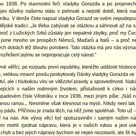
u 1938. Po slavnostní řeči vladyky Gorazda a po projevech 
ojev důvěry našemu státu v pohnuté a nejisté době, která n
tníku. V témže čísle napsal vladyka Gorazd ve svém nepodeps
dějské tradici: „Je třeba zabývati se otázkou a sáhnouti až na s
proč z Lužických Srbů zůstaly jen nepatrné zbytky, proč my Če
ili jsme mnoho ve prospěch Němců, Maďarů a Italů -- a proč ne
itých dobách též dlouho porobeni. Tato otázka má pro nás význa
rozřešení jejímu se nepropracuje celý národ.“
né věřící, po rozpadu první republiky, kteréžto události hlub
i, velikou mravní posilu poskytovaly články vladyky Gorazda ve
tví, ale i hlubokou víru ve vítězství pravdy a spravedlnosti. Na
sejících s naším rodinným životem, příslušností k církvi i n
topadovém čísle Věstníku v roce 1938, mezi jiným píše: „Náš 
ou ranou... Nesmíme však klesnout na mysli. Nikdy není tak z
iny pádu. Příčinou je zrada těch, na něž jsme spoléhali. Toto u
í na nás. Ale vývoj věcí byl spoluzaviněn i samým našim nár
m mohli zjednat nápravu, která je v našich rukou a jest usk
chyb a bez jejich nápravy bychom se nejen nezotavili, ale šli by