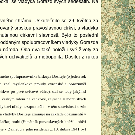
očkal se vladyka Gorazd svých šedesátin. Na
vného chrámu. Uskutečnilo se 29. května za
egovaný srbskou pravoslavnou církví, a vladyka
telnou církevní slavností. Bylo to poslední
 a oddaným spolupracovníkem vladyky Gorazda
 národa. Oba dva také položili své životy za
ých uchvatitelů a metropolita Dositej z rukou
cného spolupracovníka biskupa Dositeje (o jeden rok
bře znal myšlenkové proudy evropské a porozuměl
rkve po prvé světové válce), stal se tedy jakýmsi
mán českým lidem na venkově, zejména v moravských
adykovi nikdy nezapomněli -- v této souvislosti si zde
ta vladyky Dositeje zmiňuje na základě dokumentů v
ilačkoj borbi (Památník pravoslavných kněží – obětí
je v Záhřebu v jeho residenci ... 10. dubna 1941 byl