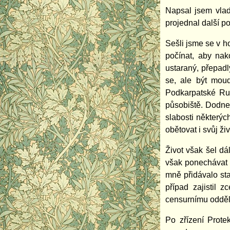
Napsal jsem vlad
projednal další p
Sešli jsme se v h
počínat, aby nak
ustaraný, přepadl
se, ale být moud
Podkarpatské Rus
působiště. Dodnes
slabosti některých
obětovat i svůj ži
Život však šel dá
však ponechávat 
mně přidávalo sta
případ zajistil 
censurnímu odděle
Po zřízení Prote