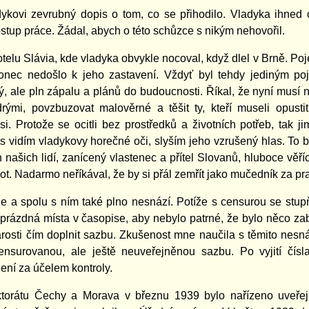
ykovi zevrubný dopis o tom, co se přihodilo. Vladyka ihned
ostup práce. Žádal, abych o této schůzce s nikým nehovořil.
otelu Slávia, kde vladyka obvykle nocoval, když dlel v Brně. Poj
onec nedošlo k jeho zastavení. Vždyť byl tehdy jediným poj
ý, ale pln zápalu a plánů do budoucnosti. Říkal, že nyní musí 
rými, povzbuzovat malověrné a těšit ty, kteří museli opus
i. Protože se ocitli bez prostředků a životních potřeb, tak
 vidím vladykovy horečné oči, slyším jeho vzrušený hlas. To by
 našich lidí, zanícený vlastenec a přítel Slovanů, hluboce věříc
vot. Nadarmo neříkával, že by si přál zemřít jako mučedník za pr
le a spolu s ním také plno nesnází. Potíže s censurou se stup
prázdná místa v časopise, aby nebylo patrné, že bylo něco za
rosti čím doplnit sazbu. Zkušenost mne naučila s těmito nesn
zcensurovanou, ale ještě neuveřejněnou sazbu. Po vyjití čís
ní za účelem kontroly.
ktorátu Čechy a Morava v březnu 1939 bylo nařízeno uveřej