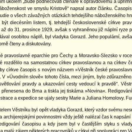
ním úkolem „bude podněcovati čtenáře k opravdovému a upřím
náboženskost ve smyslu Kristově“ napsal autor článku. Časopis
tudie o všech závažných otázkách tehdejšího náboženského hnu
l být diecésním listem, tj. tehdejší československé církve 
e až do 31. prosince 1929, avšak s vyhraněnou již náplní ryz
ával osobitou náplň, byl vladyka Gorazd. Jeho populární, avšak
rně čteny a diskutovány.
é pravoslavné eparchie pro Čechy a Moravsko-Slezsko v roce
né rozdělilo na samostatnou církev pravoslavnou a na církev
eby církve časopis s novým názvem »Věstník české pravoslavné
k. V »Úvodním slově« tohoto čísla, mezi jiným, bylo zdůrazněno, 
 osvětlování pravdy a ukazování cesty vedoucí k pravdě“. Věst
 přenesena do Brna a tiskla jej tiskárna »Novina«. Redigování č
trace a expedice se ujaly sestry Marie a Juliana Homolovy. F
elem Věstníku byl opět vladyka Gorazd, který vzdor svému nesmí
 a archijerejskými povinnostmi vždy ještě nalézal čas k napsán
redigování časopisu a kdy jsem byl v častějším styku s vla
a malý zájem některých pracovníků v církvi při spolupráci pro V