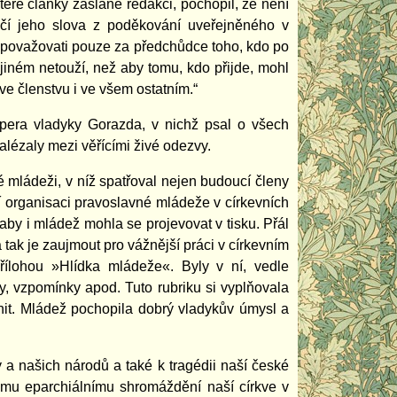
eré články zaslané redakci, pochopil, že není
čí jeho slova z poděkování uveřejněného v
e považovati pouze za předchůdce toho, kdo po
 jiném netouží, než aby tomu, kdo přijde, mohl
e členstvu i ve všem ostatním.“
pera vladyky Gorazda, v nichž psal o všech
alézaly mezi věřícími živé odezvy.
 mládeži, v níž spatřoval nejen budoucí členy
ní organisaci pravoslavné mládeže v církevních
aby i mládež mohla se projevovat v tisku. Přál
 tak je zaujmout pro vážnější práci v církevním
řílohou »Hlídka mládeže«. Byly v ní, vedle
y, vzpomínky apod. Tuto rubriku si vyplňovala
nit. Mládež pochopila dobrý vladykův úmysl a
 a našich národů a také k tragédii naší české
nému eparchiálnímu shromáždění naší církve v