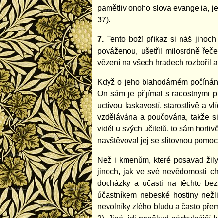
pamětliv onoho slova evangelia, je
37).
7.
Tento boží příkaz si náš jinoch
pováženou, ušetřil milosrdně řeče
vězení na všech hradech rozbořil a
Když o jeho blahodárném počínání 
On sám je přijímal s radostnými p
uctivou laskavostí, starostlivě a 
vzdělávána a poučována, takže si 
viděl u svých učitelů, to sám horl
navštěvoval jej se slitovnou pomo
Než i kmenům, které posavad žily
jinoch, jak ve své nevědomosti c
docházky a účasti na těchto bez
účastníkem nebeské hostiny nežli
nevolníky zlého bludu a často přem