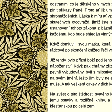
odstraním, co je dětského v mých 
plnit příkazy Páně. Proto ať již u
shromážděních. Láska k míru ať vz
skutečných otcovražd, jimiž jste
ustanovení tohoto zákona z bázně p
každému, kdo bude shledán vinným 
Když domluvil, svou matku, která
rádcové po skončení knížecí řeči v
Již tehdy bylo přízní boží pod jeh
náboženství. Když pak chrámy zříz
pevně vybudovány, byli s milostivo
na svém jmění, ježto jim byly nej
muže. A tak veškerá církev v těch 
Na zvěst o této štědrosti svatého 
jemu ostatky a rozličné knihy, a
křesťanskou po celé zemi.