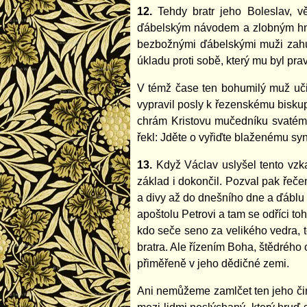
12.
Tehdy bratr jeho Boleslav, v
ďábelským návodem a zlobným hněve
bezbožnými ďábelskými muži zahubi
úkladu proti sobě, který mu byl pra
V témž čase ten bohumilý muž učin
vypravil posly k řezenskému biskup
chrám Kristovu mučedníku svatému 
řekl: Jděte o vyřiďte blaženému syn
13.
Když Václav uslyšel tento vzk
základ i dokončil. Pozval pak řeč
a divy až do dnešního dne a ďáblu
apoštolu Petrovi a tam se odříci to
kdo seče seno za velikého vedra, to
bratra. Ale řízením Boha, štědrého 
přiměřeně v jeho dědičné zemi.
Ani nemůžeme zamlčet ten jeho čin