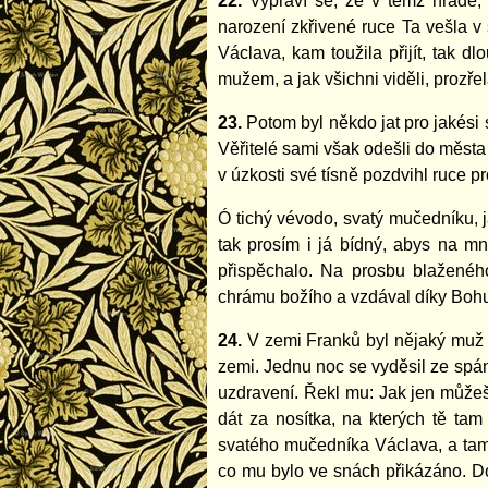
22.
Vypráví se, že v témž hradě, 
narození zkřivené ruce Ta vešla v
Václava, kam toužila přijít, tak 
mužem, a jak všichni viděli, prozř
23.
Potom byl někdo jat pro jakési s
Věřitelé sami však odešli do města 
v úzkosti své tísně pozdvihl ruce p
Ó tichý vévodo, svatý mučedníku, 
tak prosím i já bídný, abys na mn
přispěchalo. Na prosbu blaženéh
chrámu božího a vzdával díky Bohu 
24.
V zemi Franků byl nějaký muž 
zemi. Jednu noc se vyděsil ze spán
uzdravení. Řekl mu: Jak jen může
dát za nosítka, na kterých tě ta
svatého mučedníka Václava, a tam 
co mu bylo ve snách přikázáno. Do