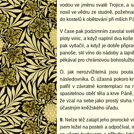
vodou ve jménu svaté Trojice, a 
nosil ve vědru ze studně, požehnal 
do kostelů k obětování při mších P
V čase pak podzimním zavolal svéh
ploty vinic, a když naplnil dva ko
pak vytlačil, a když je dobře přip
panoše, slil víno do nádoby a tajně
pékával pro chrámovou bohoslužbu,
Ó, jak nerozvížitelná jsou pout
následovníka. Ó, úžasná pokoro kní
patřil v závratné kontemplaci na 
spasitelnou oběť těla a krve Páně, ž
že vzal na sebe jako prostý sluha 
účastným kněžského úřadu.
9.
Nelze též zatajit jeho prorocké 
jsem ležel na posteli a odpočíval, 