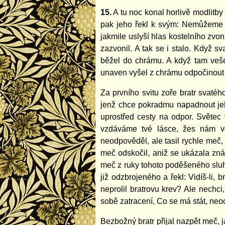
15.
A tu noc konal horlivě modlitby 
pak jeho řekl k svým: Nemůžeme ho
jakmile uslyší hlas kostelního zv
zazvonil. A tak se i stalo. Když s
běžel do chrámu. A když tam veše
unaven vyšel z chrámu odpočinout
Za prvního svitu zoře bratr svaté
jenž chce pokradmu napadnout jeh
uprostřed cesty na odpor. Světec 
vzdáváme tvé lásce, žes nám vč
neodpověděl, ale tasil rychle meč, 
meč odskočil, aniž se ukázala znám
meč z ruky tohoto poděšeného sluh
již odzbrojeného a řekl: Vidíš-li,
neprolil bratrovu krev? Ale nech
sobě zatracení, Co se má stát, neod
Bezbožný bratr přijal nazpět meč, 