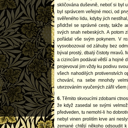
skličována duševně, neboť si byl 
byl správcem veřejné moci, od prv
svěřeného lidu, kdyby jich nestíha
přidržel se správné cesty, takže 
svých snah nebeských. A potom zří
pořádal vše svým pokynem. V roz
vysvobozoval od záhuby bez odmě
býval prostý, dbalý čistoty mravů.
a cizincům podával větší a hojné d
projevoval jim vždy ku podivu svou
všech nahodilých protivenstvích op
chování, na sebe mnohdy velmi 
utvrzováním vyučených zářil všem j
6.
Těmito skvoucími zdobami ctností 
že když zasedal se svými velmož
předveden, tu nemohl-li ho dobroti
nebyl vinen prolitím krve ani nes
zemané chtějí někoho odsoudit k 