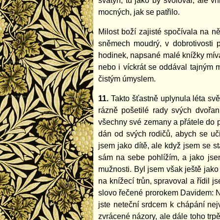
svatyň, tu jako by svoloval, ale v
mocných, jak se patřilo.
Milost boží zajisté spočívala na n
sněmech moudrý, v dobrotivosti p
hodinek, napsané malé knížky míva
nebo i víckrát se oddával tajným m
čistým úmyslem.
11.
Takto šťastně uplynula léta sv
rázně pošetilé rady svých dvořa
všechny své zemany a přátele do pal
dán od svých rodičů, abych se uči
jsem jako dítě, ale když jsem se st
sám na sebe pohlížím, a jako jsem
mužnosti. Byl jsem však ještě jako
na knížecí trůn, spravoval a řídil 
slovo řečené prorokem Davidem: Na
jste neteční srdcem k chápání nej
zvrácené názory, ale dále toho trp