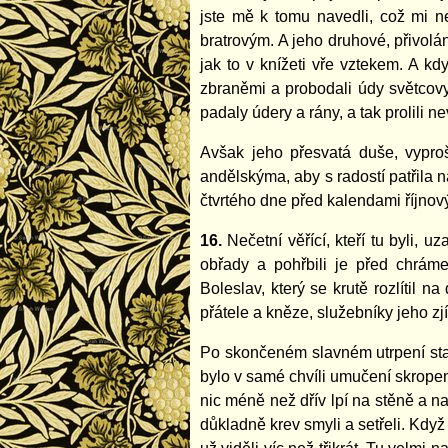
jste mě k tomu navedli, což mi n
bratrovým. A jeho druhové, přivoláni
jak to v knížeti vře vztekem. A kd
zbraněmi a probodali údy světcovy 
padaly údery a rány, a tak prolili 
Avšak jeho přesvatá duše, vypro
andělskýma, aby s radostí patřila 
čtvrtého dne před kalendami říjnov
16.
Nečetní věřící, kteří tu byli, 
obřady a pohřbili je před chrám
Boleslav, který se krutě rozlítil
přátele a kněze, služebníky jeho zjí
Po skončeném slavném utrpení stat
bylo v samé chvíli umučení skropeno
nic méně než dřív lpí na stěně a n
důkladně krev smyli a setřeli. Když n