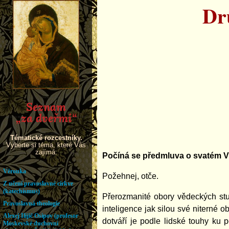
Dr
Počíná se předmluva o svatém V
Požehnej, otče.
Přerozmanité obory vědeckých stud
inteligence jak silou své niterné
dotváří je podle lidské touhy ku 