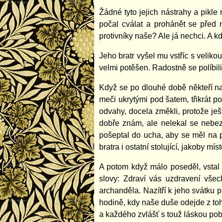
Žádné tyto jejich nástrahy a pikle 
počal cválat a prohánět se před
protivníky naše? Ale já nechci. A kdy
Jeho bratr vyšel mu vstříc s velik
velmi potěšen. Radostně se políbil
Když se po dlouhé době někteří nap
meči ukrytými pod šatem, třikrát po
odvahy, docela změkli, protože ješ
dobře znám, ale nelekal se nebezp
pošeptal do ucha, aby se měl na po
bratra i ostatní stolující, jakoby míst
A potom když málo poseděl, vstal o
slovy: Zdraví vás uzdravení všec
archanděla. Nazítří k jeho svátku
hodině, kdy naše duše odejde z toh
a každého zvlášť s touž láskou pobíd