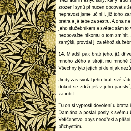
mezi lidmi neslýchaný, který hruď 
zrození synů přinucen obcovat s že
nepravost jsme učinili, již toho 
bratra a já tebe za sestru. A ona 
jeho služebníkem a světec sám to v
neopovažte nikomu o tom zmínit, ať
zamýšlí, provdal ji za téhož služební
14.
Mladší pak bratr jeho, již dří
mnoho zlého a strojit mu mnohé ú
Všechny tyto jejich pikle nijak nezůs
Jindy zas svolal jeho bratr své rád
dokud se zdržuješ v jeho panství
zahubit.
Tu on si vyprosil dovolení u bratra
Damiána a poslal posly k svému br
Veličenstvo, abys neodřekl a přišel
přichystám.