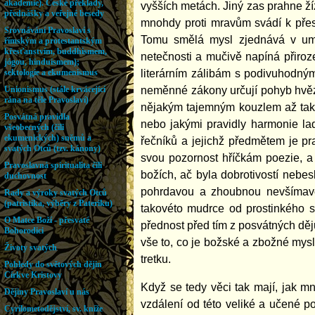
vyšších metách. Jiný zas prahne ž
mnohdy proti mravům svádí k přest
Tomu smělá mysl zjednává v umě
netečnosti a mučivě napíná přiroz
literárním zálibám s podivuhodný
neměnné zákony určují pohyb hvěz
nějakým tajemným kouzlem až tak, 
nebo jakými pravidly harmonie la
řečníků a jejichž předmětem je pr
svou pozornost hříčkám poezie, a 
božích, ač byla dobrotivostí nebe
pohrdavou a zhoubnou nevšímavos
takovéto mudrce od prostinkého sk
přednost před tím z posvátných děj
vše to, co je božské a zbožné mysl
tretku.
Když se tedy věci tak mají, jak mn
vzdálení od této veliké a učené p