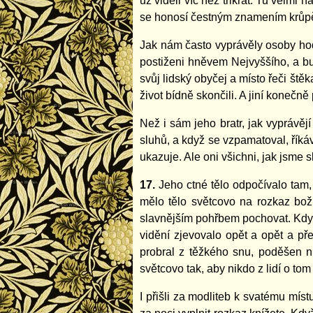
už viděli víc než třikrát. Tu velm
se honosí čestným znamením krůpěj
Jak nám často vyprávěly osoby hodno
postiženi hněvem Nejvyššího, a buď
svůj lidský obyčej a místo řeči ště
život bídně skončili. A jiní konečně 
Než i sám jeho bratr, jak vyprávě
sluhů, a když se vzpamatoval, říkáv
ukazuje. Ale oni všichni, jak jsme sl
17.
Jeho ctné tělo odpočívalo tam, 
mělo tělo světcovo na rozkaz bož
slavnějším pohřbem pochovat. Když pr
vidění zjevovalo opět a opět a pře
probral z těžkého snu, poděšen ni
světcovo tak, aby nikdo z lidí o tom
I přišli za modliteb k svatému místu