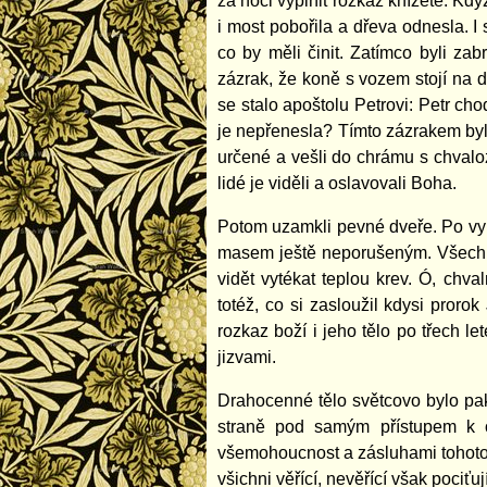
za noci vyplnit rozkaz knížete. Kdy
i most pobořila a dřeva odnesla. I s
co by měli činit. Zatímco byli zab
zázrak, že koně s vozem stojí na 
se stalo apoštolu Petrovi: Petr ch
je nepřenesla? Tímto zázrakem byli
určené a vešli do chrámu s chvalozp
lidé je viděli a oslavovali Boha.
Potom uzamkli pevné dveře. Po vykon
masem ještě neporušeným. Všechny 
vidět vytékat teplou krev. Ó, chv
totéž, co si zasloužil kdysi proro
rozkaz boží i jeho tělo po třech l
jizvami.
Drahocenné tělo světcovo bylo pak
straně pod samým přístupem k o
všemohoucnost a zásluhami tohoto v
všichni věřící, nevěřící však pociťuj