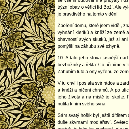
se všemi budovami a příbytky lids
trýzní obav o věřící lid Boží. Ale
je pravdivého na tomto vidění.
Zboření domu, které jsem viděl, z
vyhnání kleriků a kněží ze země a
ohavností svých skutků, jež si an
pomýšlí na záhubu své tchyně.
10.
A tato jeho slova jasnější nad
bezbožníky a řekla: Co učiníme v té
Zahubím tuto a ony vyženu ze zem
V tu chvíli poslala své rádce a za
a kněží a ničení chrámů. A po ulic
jeho života a na místě jej skolte.
nutila k nim svého syna.
Sám svatý hošík byl ještě dítětem 
duše skvrnami modlářství. Světec 