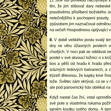
2). Jiné lidi poněkud náchylnější
tím, že jim sliboval dary nebeské
pravdivému přislíbení božského ú
netečnějšího k pochopeni pravdy, 
způsobem jim naznačoval odměnu a 
na večeři Hospodinovu oplývající v
8.
V době velikého postu svatý ten 
dny ve věru úžasných postech o 
chudých. V noci pak se oddával nej
postel v své skvoucí ložnici o s k
bos a pěší od hradu k hradu přes
srázných ledových balvanech, a za
trýzeň tělesnou, že kapky krve řin
lože. Světec sám skrýval, co se v
ale pod panovnický háv oblékal na 
Když nastal čas žní, vstal uprost
své pole a vlastníma rukama požín
tajném koutku svého domu. A tam 