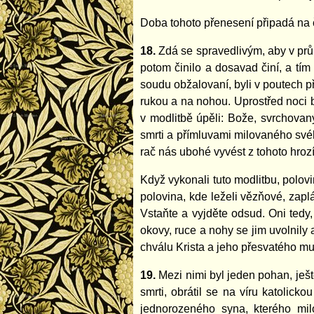
Doba tohoto přenesení připadá na čt
18.
Zdá se spravedlivým, aby v prů
potom činilo a dosavad činí, a tí
soudu obžalovaní, byli v poutech př
rukou a na nohou. Uprostřed noci b
v modlitbě úpěli: Bože, svrchova
smrti a přímluvami milovaného své
rač nás ubohé vyvést z tohoto hroz
Když vykonali tuto modlitbu, polovi
polovina, kde leželi vězňové, zapl
Vstaňte a vyjděte odsud. Oni tedy,
okovy, ruce a nohy se jim uvolnily
chválu Krista a jeho přesvatého m
19.
Mezi nimi byl jeden pohan, ješt
smrti, obrátil se na víru katolick
jednorozeného syna, kterého milo