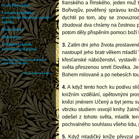
franského a římského, jeden muž 
Bořivojův, pověřený správou kní
dychtil po tom, aby se znovuzrod
zbudoval dva chrámy na čestnou pa
potom děly přispěním pomoci boží 
3.
Zatím dni jeho života proslavené
nastoupil jeho bratr věkem mladší V
křesťanské náboženství, vystavěl
světa přirozenou smrtí člověka. J
Bohem milované a po nebesích touž
4.
A když tento hoch ku podivu slič
knižním vzdělání, opětovnými pr
knězi jménem Učený a byt jemu svě
vbrzku studiem osvojil knihy žalmů
odešel z tohoto světa, mladík te
pochvalného souhlasu všeho lidu, p
5.
Když mladičký kníže převzal po