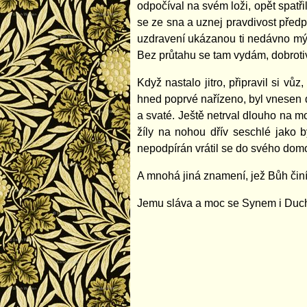
odpočíval na svém loži, opět spatři
se ze sna a uznej pravdivost předp
uzdravení ukázanou ti nedávno mým
Bez průtahu se tam vydám, dobrotiv
Když nastalo jitro, připravil si v
hned poprvé nařízeno, byl vnesen 
a svaté. Ještě netrval dlouho na 
žíly na nohou dřív seschlé jako b
nepodpírán vrátil se do svého domo
A mnohá jiná znamení, jež Bůh činí
Jemu sláva a moc se Synem i Duch