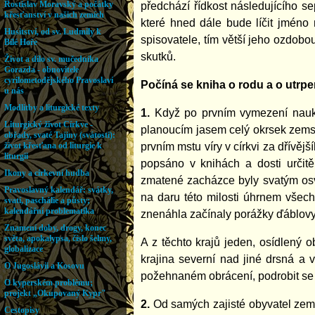
předchází řídkost následujícího s
které hned dále bude líčit jmén
spisovatele, tím větší jeho ozdobo
skutků.
Počíná se kniha o rodu a o utrpe
1.
Když po prvním vymezení nauky 
planoucím jasem celý okrsek zems
prvním mstu víry v církvi za dřívě
popsáno v knihách a dosti určit
zmatené zacházce byly svatým osv
na daru této milosti úhrnem všec
znenáhla začínaly porážky ďáblovy, 
A z těchto krajů jeden, osídlený 
krajina severní nad jiné drsná a
požehnaném obrácení, podrobit se
2.
Od samých zajisté obyvatel země