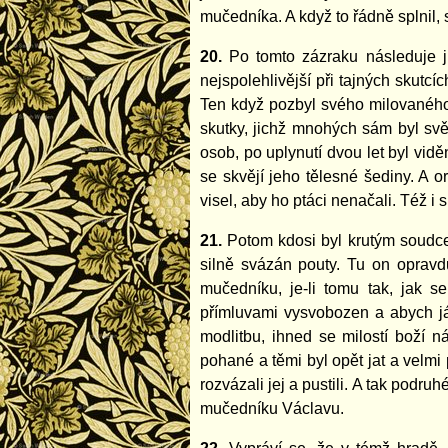
mučedníka. A když to řádně splnil,
20.
Po tomto zázraku následuje j
nejspolehlivější při tajných skutc
Ten když pozbyl svého milovanéh
skutky, jichž mnohých sám byl sv
osob, po uplynutí dvou let byl vid
se skvějí jeho tělesné šediny. A o
visel, aby ho ptáci nenačali. Též i
21.
Potom kdosi byl krutým soudcem
silně svázán pouty. Tu on opravd
mučedníku, je-li tomu tak, jak s
přímluvami vysvobozen a abych já
modlitbu, ihned se milostí boží n
pohané a těmi byl opět jat a velmi
rozvázali jej a pustili. A tak po
mučedníku Václavu.